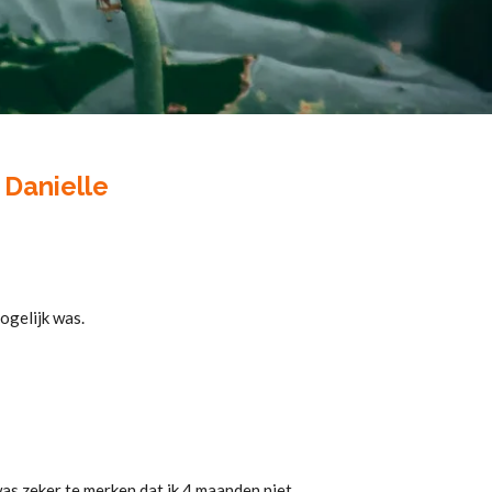
Danielle
mogelijk was.
as zeker te merken dat ik 4 maanden niet