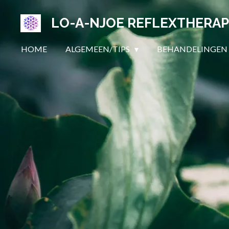
Ga
LO-A-NJOE REFLEXTHERAP
direct
naar
HOME
ALGEMEEN/TIPS
BEHANDELINGE
de
hoofdinhoud