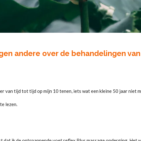
gen andere over de behandelingen van 
r van tijd tot tijd op mijn 10 tenen, iets wat een kleine 50 jaar niet 
te lezen.
st dat ik de ontspannende voet reflex Plus massage onderging. Het w