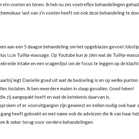
n m’n voeten en tenen. Ik heb nu zes voetreflex behandelingen gehad
 chemokuur last van z’n voeten heeft om ook deze behandeling te doe
emen aan een 5 daagse behandeling om het opgeblazen gevoel /obstipa
lus i.c.m TuiNa-massage. Op Youtube kun je zien wat de TuiNa-mass
ebreide intake en een vragenlijst om de focus te leggen op de klacht
rbij legt Danielle goed uit wat de bedoeling is en op welke punten 
les loslaten. Ik ben meerdere malen in slaap gevallen. Goed teken!
die zij aangepakt heeft en wat de betekenis daarvan is.
sproken of er vooruitgangen zijn geweest en indien nodig ook haar 
uitgang heeft geboekt en met name ook de adviezen die ik van haar h
kom ik zeker terug voor verdere behandelingen.