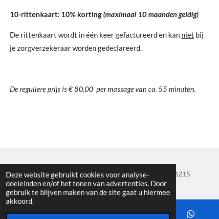
10-rittenkaart: 10% korting
(maximaal 10 maanden geldig)
De rittenkaart wordt in één keer gefactureerd en kan
niet
bij
je zorgverzekeraar worden gedeclareerd.
De reguliere prijs is € 80,00 per massage van ca. 55 minuten.
© 2026 Lo-A-Njoe Reflextherapie Tel. + 31 (0)6 - 22156215
Deze website gebruikt cookies voor analyse-
doeleinden en/of het tonen van advertenties. Door
gebruik te blijven maken van de site gaat u hiermee
akkoord.