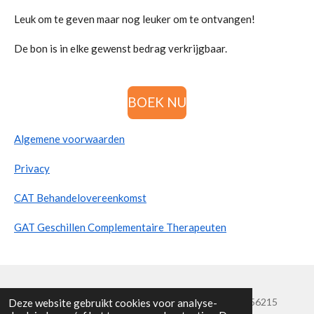
Leuk om te geven maar nog leuker om te ontvangen!
De bon is in elke gewenst bedrag verkrijgbaar.
BOEK NU
Algemene voorwaarden
Privacy
CAT Behandelovereenkomst
GAT Geschillen Complementaire Therapeuten
© 2026 Lo-A-Njoe Reflextherapie Tel. + 31 (0)6 - 22156215
Deze website gebruikt cookies voor analyse-