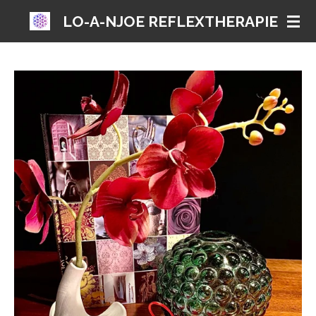
Ga
LO-A-NJOE REFLEXTHERAPIE
direct
naar
de
hoofdinhoud